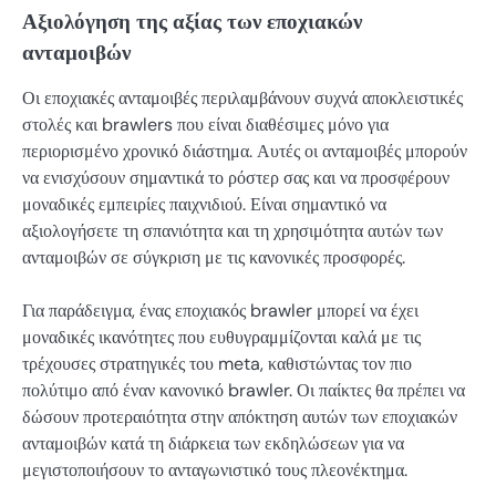
Αξιολόγηση της αξίας των εποχιακών
ανταμοιβών
Οι εποχιακές ανταμοιβές περιλαμβάνουν συχνά αποκλειστικές
στολές και brawlers που είναι διαθέσιμες μόνο για
περιορισμένο χρονικό διάστημα. Αυτές οι ανταμοιβές μπορούν
να ενισχύσουν σημαντικά το ρόστερ σας και να προσφέρουν
μοναδικές εμπειρίες παιχνιδιού. Είναι σημαντικό να
αξιολογήσετε τη σπανιότητα και τη χρησιμότητα αυτών των
ανταμοιβών σε σύγκριση με τις κανονικές προσφορές.
Για παράδειγμα, ένας εποχιακός brawler μπορεί να έχει
μοναδικές ικανότητες που ευθυγραμμίζονται καλά με τις
τρέχουσες στρατηγικές του meta, καθιστώντας τον πιο
πολύτιμο από έναν κανονικό brawler. Οι παίκτες θα πρέπει να
δώσουν προτεραιότητα στην απόκτηση αυτών των εποχιακών
ανταμοιβών κατά τη διάρκεια των εκδηλώσεων για να
μεγιστοποιήσουν το ανταγωνιστικό τους πλεονέκτημα.