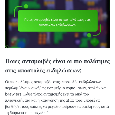
Ποιες ανταμοιβές είναι οι πιο πολύτιμες
στις αποστολές εκδηλώσεων;
Οι πιο πολύτιμες ανταμοιβές στις αποστολές εκδηλώσεων
περιλαμβάνουν συνήθως ένα μείγμα νομισμάτων, στολών και
brawlers. Κάθε τύπος ανταμοιβής έχει τα δικά του
πλεονεκτήματα και η κατανόηση της αξίας τους μπορεί να
βοηθήσει τους παίκτες να μεγιστοποιήσουν τα οφέλη τους κατά
τη διάρκεια του παιχνιδιού.