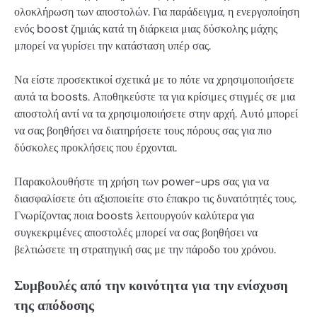
ολοκλήρωση των αποστολών. Για παράδειγμα, η ενεργοποίηση
ενός boost ζημιάς κατά τη διάρκεια μιας δύσκολης μάχης
μπορεί να γυρίσει την κατάσταση υπέρ σας.
Να είστε προσεκτικοί σχετικά με το πότε να χρησιμοποιήσετε
αυτά τα boosts. Αποθηκεύστε τα για κρίσιμες στιγμές σε μια
αποστολή αντί να τα χρησιμοποιήσετε στην αρχή. Αυτό μπορεί
να σας βοηθήσει να διατηρήσετε τους πόρους σας για πιο
δύσκολες προκλήσεις που έρχονται.
Παρακολουθήστε τη χρήση των power-ups σας για να
διασφαλίσετε ότι αξιοποιείτε στο έπακρο τις δυνατότητές τους.
Γνωρίζοντας ποια boosts λειτουργούν καλύτερα για
συγκεκριμένες αποστολές μπορεί να σας βοηθήσει να
βελτιώσετε τη στρατηγική σας με την πάροδο του χρόνου.
Συμβουλές από την κοινότητα για την ενίσχυση
της απόδοσης