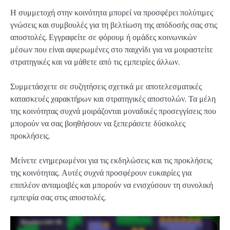
Η συμμετοχή στην κοινότητα μπορεί να προσφέρει πολύτιμες
γνώσεις και συμβουλές για τη βελτίωση της απόδοσής σας στις
αποστολές. Εγγραφείτε σε φόρουμ ή ομάδες κοινωνικών
μέσων που είναι αφιερωμένες στο παιχνίδι για να μοιραστείτε
στρατηγικές και να μάθετε από τις εμπειρίες άλλων.
Συμμετάσχετε σε συζητήσεις σχετικά με αποτελεσματικές
κατασκευές χαρακτήρων και στρατηγικές αποστολών. Τα μέλη
της κοινότητας συχνά μοιράζονται μοναδικές προσεγγίσεις που
μπορούν να σας βοηθήσουν να ξεπεράσετε δύσκολες
προκλήσεις.
Μείνετε ενημερωμένοι για τις εκδηλώσεις και τις προκλήσεις
της κοινότητας. Αυτές συχνά προσφέρουν ευκαιρίες για
επιπλέον ανταμοιβές και μπορούν να ενισχύσουν τη συνολική
εμπειρία σας στις αποστολές.