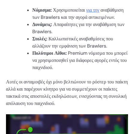
Νόμισμα:
Χρησιμοποιείται
για την
αναβάθμιση
των Brawlers και την αγορά αντικειμένων.
Δυνάμεις:
Απαραίτητες για την αναβάθμιση των
Brawlers.
Στολές:
Καλλωπιστικές αναβαθμίσεις που
αλλάζουν την εμφάνιση των Brawlers.
Πολύτιμοι Λίθοι:
Premium νόμισμα που μπορεί
να χρησιμοποιηθεί για διάφορες αγορές εντός του
παιχνιδιού.
Αυτές οι ανταμοιβές όχι μόνο βελτιώνουν το ρόστερ του παίκτη
αλλά και παρέχουν κίνητρο για να συμμετέχουν οι παίκτες
τακτικά στις αποστολές εκδηλώσεων, ενισχύοντας τη συνολική
απόλαυση του παιχνιδιού.