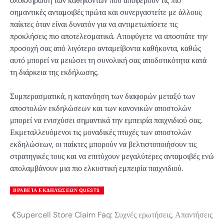
ολοκλήρωση των καθήκοντων που αποφέρουν τις πιο
σημαντικές ανταμοιβές πρώτα και συνεργαστείτε με άλλους
παίκτες όταν είναι δυνατόν για να αντιμετωπίσετε τις
προκλήσεις πιο αποτελεσματικά. Αποφύγετε να αποσπάτε την
προσοχή σας από λιγότερο ανταμείβοντα καθήκοντα, καθώς
αυτό μπορεί να μειώσει τη συνολική σας αποδοτικότητα κατά
τη διάρκεια της εκδήλωσης.
Συμπερασματικά, η κατανόηση των διαφορών μεταξύ των
αποστολών εκδηλώσεων και των κανονικών αποστολών
μπορεί να ενισχύσει σημαντικά την εμπειρία παιχνιδιού σας.
Εκμεταλλευόμενοι τις μοναδικές πτυχές των αποστολών
εκδηλώσεων, οι παίκτες μπορούν να βελτιστοποιήσουν τις
στρατηγικές τους και να επιτύχουν μεγαλύτερες ανταμοιβές ενώ
απολαμβάνουν μια πιο ελκυστική εμπειρία παιχνιδιού.
ΒΡΑΒΕΊΑ ΕΚΔΗΛΏΣΕΩΝ QUESTS
Supercell Store Claim Faq: Συχνές ερωτήσεις, Απαντήσεις
Post