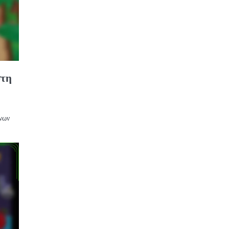
στη
ένων
ΒΡΑΒΕΊΑ
BRAWL
PASS