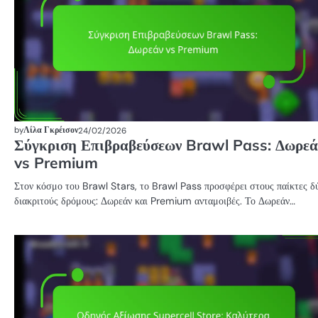
by
Λίλα Γκρέισον
24/02/2026
Σύγκριση Επιβραβεύσεων Brawl Pass: Δωρεά
vs Premium
Στον κόσμο του Brawl Stars, το Brawl Pass προσφέρει στους παίκτες δ
διακριτούς δρόμους: Δωρεάν και Premium ανταμοιβές. Το Δωρεάν…