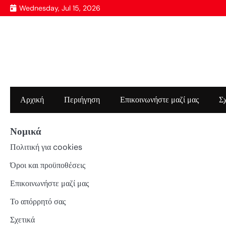
Skip
Wednesday, Jul 15, 2026
to
content
Αρχική
Περιήγηση
Επικοινωνήστε μαζί μας
Σχ
Νομικά
Πολιτική για cookies
Όροι και προϋποθέσεις
Επικοινωνήστε μαζί μας
Το απόρρητό σας
Σχετικά