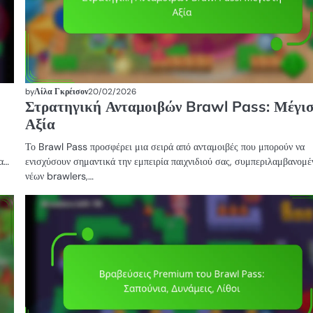
by
Λίλα Γκρέισον
20/02/2026
Στρατηγική Ανταμοιβών Brawl Pass: Μέγι
Αξία
Το Brawl Pass προσφέρει μια σειρά από ανταμοιβές που μπορούν να
ια…
ενισχύσουν σημαντικά την εμπειρία παιχνιδιού σας, συμπεριλαμβανομ
νέων brawlers,…
ΒΡΑΒΕΊΑ
BRAWL
PASS