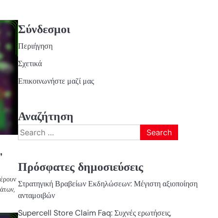
ΒΡΑΒΕΊΑ
Σύνδεσμοι
ΕΚΔΗΛΏΣΕΩΝ
QUESTS
Περιήγηση
Σχετικά
Επικοινωνήστε μαζί μας
Αναζήτηση
Search
for:
,
Πρόσφατες δημοσιεύσεις
φέρουν
Στρατηγική Βραβείων Εκδηλώσεων: Μέγιστη αξιοποίηση
μάτων,
ανταμοιβών
Supercell Store Claim Faq: Συχνές ερωτήσεις,
ΒΡΑΒΕΊΑ