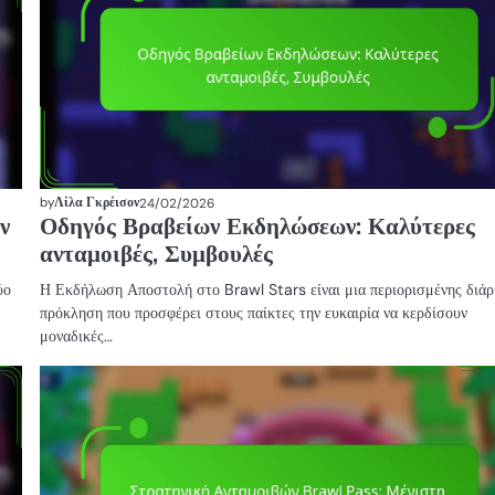
by
Λίλα Γκρέισον
24/02/2026
ν
Οδηγός Βραβείων Εκδηλώσεων: Καλύτερες
ανταμοιβές, Συμβουλές
ύο
Η Εκδήλωση Αποστολή στο Brawl Stars είναι μια περιορισμένης διάρ
πρόκληση που προσφέρει στους παίκτες την ευκαιρία να κερδίσουν
μοναδικές…
ΑΙΤΉΜΑΤΑ
ΚΑΤΑΣΤΉΜΑΤΟΣ
SUPERCELL