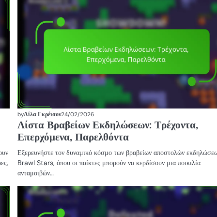
ΕΚΔΗΛΏΣΕΩΝ
QUESTS
by
Λίλα Γκρέισον
24/02/2026
Λίστα Βραβείων Εκδηλώσεων: Τρέχοντα,
Επερχόμενα, Παρελθόντα
ουν
Εξερευνήστε τον δυναμικό κόσμο των βραβείων αποστολών εκδηλώσε
ες,
Brawl Stars, όπου οι παίκτες μπορούν να κερδίσουν μια ποικιλία
ανταμοιβών…
ΒΡΑΒΕΊΑ
BRAWL
PASS